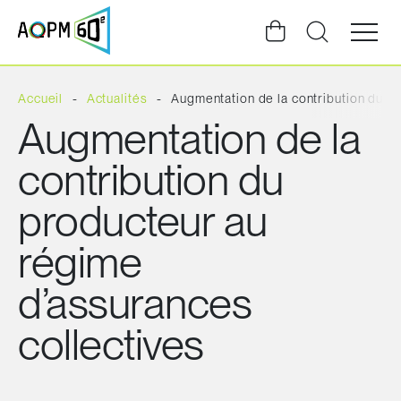
Ouvrir
la
navigat
du
site
Accueil
Actualités
Augmentation de la contribution du p
Augmentation de la
contribution du
producteur au
régime
d’assurances
collectives