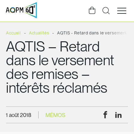
Ouvrir
la
navigat
du
site
Accueil
Actualités
AQTIS - Retard dans le versement de
AQTIS – Retard
dans le versement
des remises –
intérêts réclamés
Facebook
Linke
1 août 2018
MÉMOS