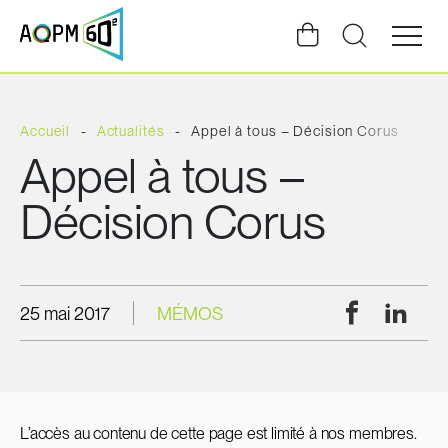
Ouvrir
la
navigat
du
site
Accueil
Actualités
Appel à tous – Décision Corus
Appel à tous –
Décision Corus
Facebook
Linke
25 mai 2017
MÉMOS
L’accès au contenu de cette page est limité à nos membres.