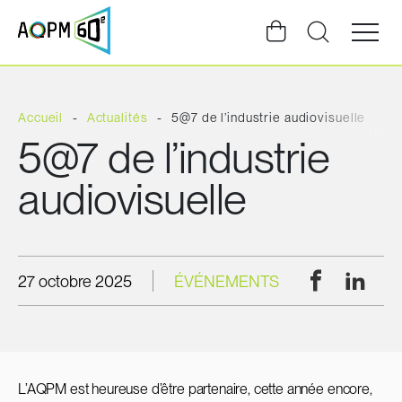
Ouvrir
la
navigat
du
site
Accueil
Actualités
5@7 de l’industrie audiovisuelle
5@7 de l’industrie
audiovisuelle
Facebook
Linke
27 octobre 2025
ÉVÉNEMENTS
L’AQPM est heureuse d’être partenaire, cette année encore,