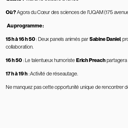
Où ?
Agora du Cœur des sciences de l’UQAM (175 avenue
Au programme :
15 h à 16 h 50
: Deux panels animés par
Sabine Daniel
, p
collaboration.
16 h 50
: Le talentueux humoriste
Erich Preach
partagera q
17 h à 19 h
: Activité de réseautage.
Ne manquez pas cette opportunité unique de rencontrer des