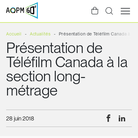
Ouvrir
la
navigat
du
site
Accueil
Actualités
Présentation de Téléfilm Canada à la
Présentation de
Téléfilm Canada à la
section long-
métrage
Facebook
Linke
28 juin 2018