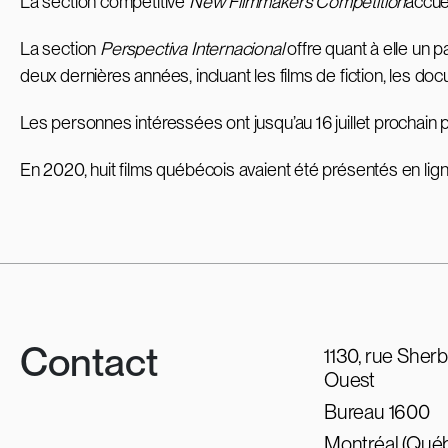
La section compétitive
New Filmmakers Competition
accue
La section
Perspectiva Internacional
offre quant à elle un 
deux dernières années, incluant les films de fiction, les do
Les personnes intéressées ont jusqu’au 16 juillet prochain p
En 2020, huit films québécois avaient été présentés en lig
Contact
1130, rue Sher
Ouest
Bureau 1600
Montréal (Qué