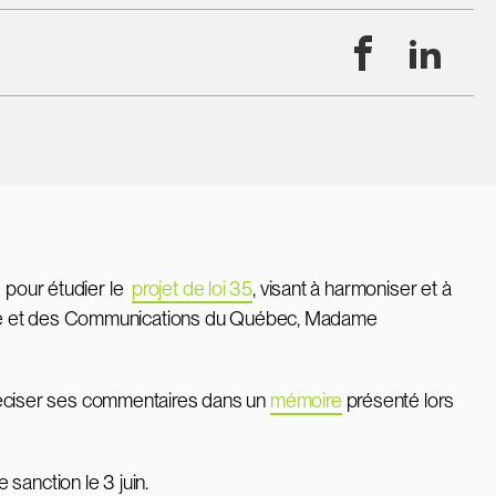
Facebook
Linke
s pour étudier le
projet de loi 35
, visant à harmoniser et à
 Culture et des Communications du Québec, Madame
préciser ses commentaires dans un
mémoire
présenté lors
e sanction le 3 juin.