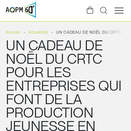
Ouvrir
la
navigat
du
site
Accueil
Actualités
UN CADEAU DE NOËL DU CRTC POU
UN CADEAU DE
NOËL DU CRTC
POUR LES
ENTREPRISES QUI
FONT DE LA
PRODUCTION
JEUNESSE EN