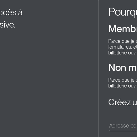
Pourq
accès à
sive.
Membr
Parce que je 
formulaires, e
billetterie o
Non m
Parce que je s
billetterie o
Créez 
Adresse cou