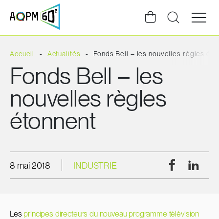
Ouvrir
la
navigat
du
site
Accueil
Actualités
Fonds Bell – les nouvelles règles éto
Fonds Bell – les
nouvelles règles
étonnent
Facebook
Linke
8 mai 2018
INDUSTRIE
Les
principes directeurs du nouveau programme télévision