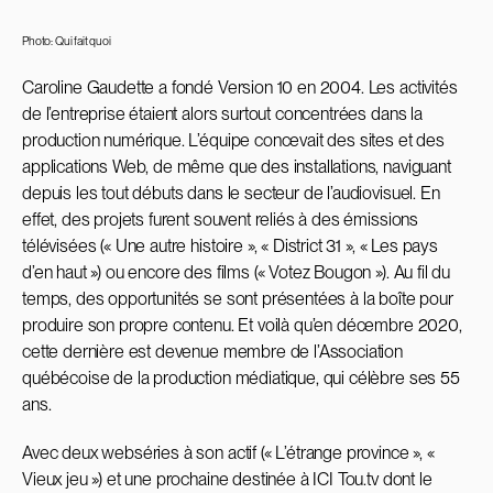
Photo: Qui fait quoi
Caroline Gaudette a fondé Version 10 en 2004. Les activités
de l’entreprise étaient alors surtout concentrées dans la
production numérique. L’équipe concevait des sites et des
applications Web, de même que des installations, naviguant
depuis les tout débuts dans le secteur de l’audiovisuel. En
effet, des projets furent souvent reliés à des émissions
télévisées (« Une autre histoire », « District 31 », « Les pays
d’en haut ») ou encore des films (« Votez Bougon »). Au fil du
temps, des opportunités se sont présentées à la boîte pour
produire son propre contenu. Et voilà qu’en décembre 2020,
cette dernière est devenue membre de l’Association
québécoise de la production médiatique, qui célèbre ses 55
ans.
Avec deux webséries à son actif (« L’étrange province », «
Vieux jeu ») et une prochaine destinée à ICI Tou.tv dont le