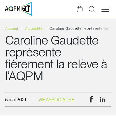
Ouvrir
la
navigat
du
site
Accueil
Actualités
Caroline Gaudette représente fièreme
Caroline Gaudette
représente
fièrement la relève à
l’AQPM
Facebook
Linke
5 mai 2021
VIE ASSOCIATIVE